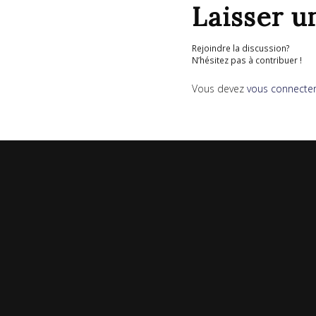
Laisser 
Rejoindre la discussion?
N’hésitez pas à contribuer !
Vous devez
vous connecte